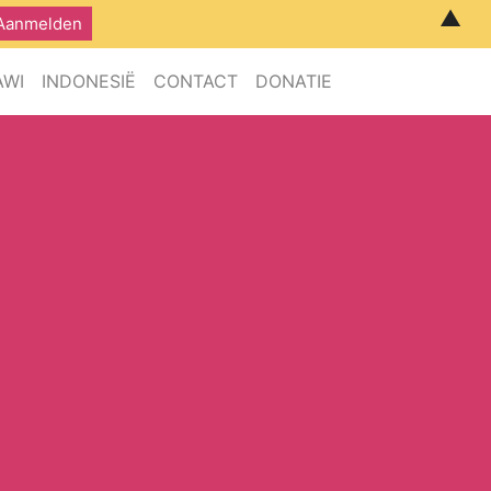
▲
AWI
INDONESIË
CONTACT
DONATIE