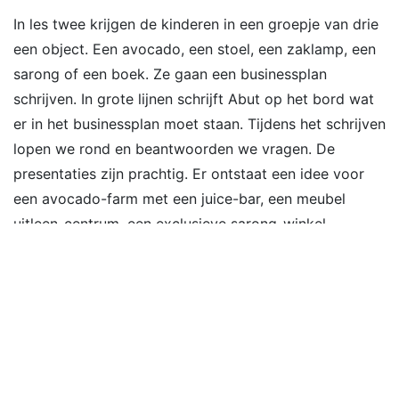
In les twee krijgen de kinderen in een groepje van drie
een object. Een avocado, een stoel, een zaklamp, een
sarong of een boek. Ze gaan een businessplan
schrijven. In grote lijnen schrijft Abut op het bord wat
er in het businessplan moet staan. Tijdens het schrijven
lopen we rond en beantwoorden we vragen. De
presentaties zijn prachtig. Er ontstaat een idee voor
een avocado-farm met een juice-bar, een meubel
uitleen-centrum, een exclusieve sarong-winkel.
Kortom, ideeën te over.
De spanning loopt op in les
3
In les drie gaan we nog een stapje verder. Abut kijkt
me verheugd aan wanneer de groep binnen komt en